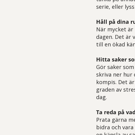
serie, eller ly
Håll på dina r
När mycket är 
dagen. Det är v
till en ökad kä
Hitta saker so
Gör saker som 
skriva ner hur
kompis. Det är 
graden av stres
dag.
Ta reda på va
Prata gärna me
bidra och vara 
en känsla av s