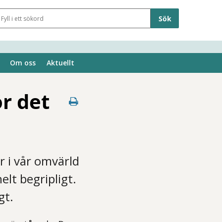
Sökfält
Om oss
Aktuellt
ör det
 i vår omvärld
elt begripligt.
gt.