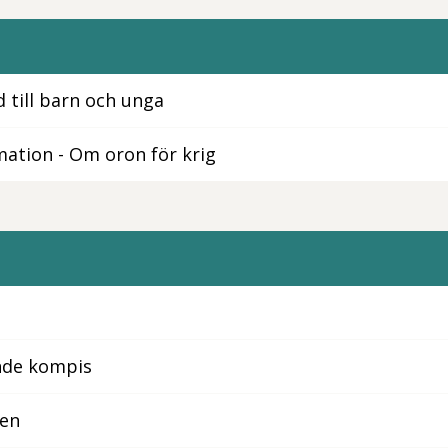
d till barn och unga
mation - Om oron för krig
nde kompis
ten