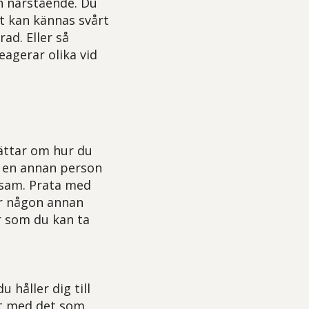
n närstående. Du
et kan kännas svårt
rad. Eller så
eagerar olika vid
rättar om hur du
d en annan person
nsam. Prata med
er någon annan
er som du kan ta
 håller dig till
tt med det som