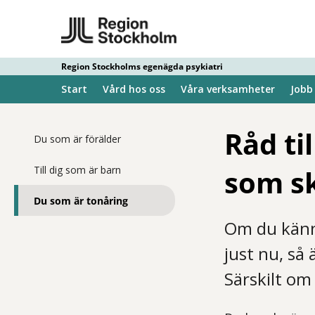
Region Stockholms egenägda psykiatri
Start
Vård hos oss
Våra verksamheter
Jobb
Råd ti
Du som är förälder
Till dig som är barn
som sk
Du som är tonåring
Om du känne
just nu, så 
Särskilt om