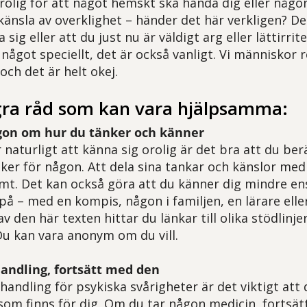
rolig för att något hemskt ska hända dig eller någo
känsla av overklighet – händer det här verkligen? D
sig eller att du just nu är väldigt arg eller lättirrite
något speciellt, det är också vanligt. Vi människor r
och det är helt okej.
gra råd som kan vara hjälpsamma:
on om hur du tänker och känner
 naturligt att känna sig orolig är det bra att du be
ker för någon. Att dela sina tankar och känslor me
amt. Det kan också göra att du känner dig mindre e
 på – med en kompis, någon i familjen, en lärare ell
 av den här texten hittar du länkar till olika stödlinj
u kan vara anonym om du vill.
andling, fortsätt med den
andling för psykiska svårigheter är det viktigt att du
som finns för dig. Om du tar någon medicin, fortsä