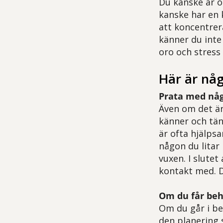
Du kanske är o
kanske har en 
att koncentrera 
känner du inte 
oro och stress 
Här är nå
Prata med någ
Även om det är
känner och tän
är ofta hjälps
någon du litar
vuxen. I slutet
kontakt med. D
Om du får beh
Om du går i beh
den planering 