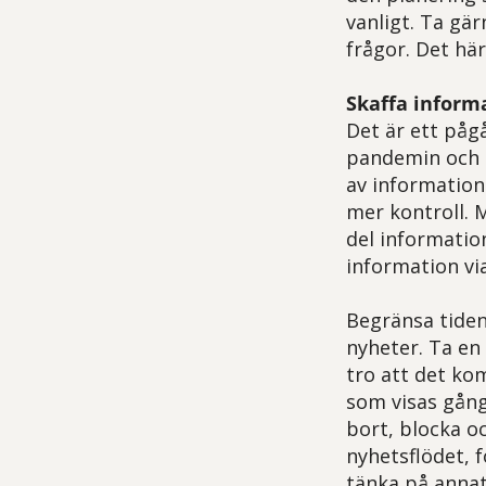
vanligt. Ta gä
frågor. Det hä
Skaffa informa
Det är ett påg
pandemin och n
av information 
mer kontroll. M
del information
information v
Begränsa tiden
nyheter. Ta en
tro att det ko
som visas gång
bort, blocka o
nyhetsflödet, 
tänka på annat