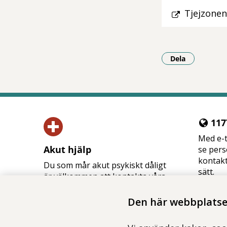
Tjejzonen
Dela
- Klicka för a
1177
Med e-t
Akut hjälp
se pers
kontakt
Du som mår akut psykiskt dåligt
sätt.
är välkommen att kontakta våra
Logg
jourmottagningar eller akut­
mottagningen.
Den här webbplatsen
Vid akut livsfara, ring 112.