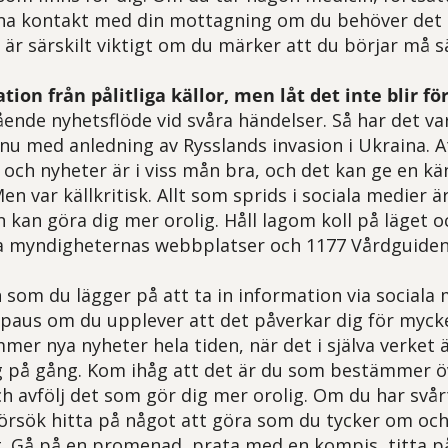
rna kontakt med din mottagning om du behöver det 
r är särskilt viktigt om du märker att du börjar må 
tion från pålitliga källor, men låt det inte blir f
ående nyhetsflöde vid svåra händelser. Så har det va
u med anledning av Rysslands invasion i Ukraina. At
och nyheter är i viss mån bra, och det kan ge en käns
en var källkritisk. Allt som sprids i sociala medier ä
 kan göra dig mer orolig. Håll lagom koll på läget o
ia myndigheternas webbplatser och 1177 Vårdguiden
 som du lägger på att ta in information via sociala
 paus om du upplever att det påverkar dig för mycket
mmer nya nyheter hela tiden, när det i själva verke
 på gång. Kom ihåg att det är du som bestämmer öve
ch avfölj det som gör dig mer orolig. Om du har svår
försök hitta på något att göra som du tycker om och
. Gå på en promenad, prata med en kompis, titta på 