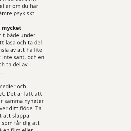
eller om du har
sämre psykiskt.
ör mycket
rit både under
t läsa och ta del
la av att ha lite
r inte sant, och en
ch ta del av
.
 medier och
. Det är lätt att
t är samma nyheter
r ditt flöde. Ta
t att släppa
 som får dig att
en film eller