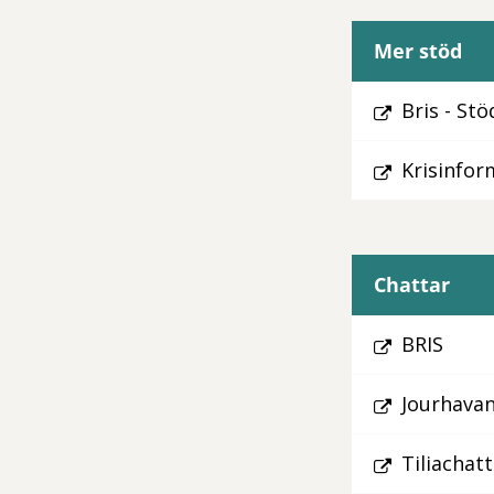
Mer stöd
Bris - Stö
Krisinfor
Chattar
BRIS
Jourhava
Tiliachat