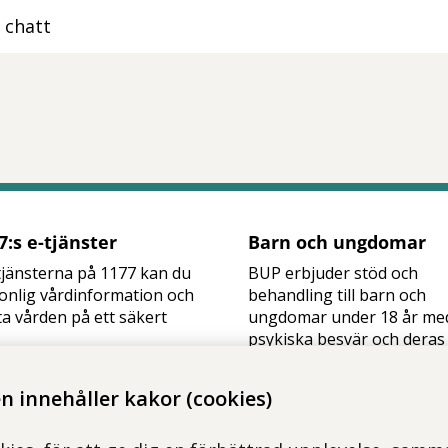
 chatt
tt öppna delningsalternativ.
:s e-tjänster
Barn och ungdomar
jänsterna på 1177 kan du
BUP erbjuder stöd och
onlig vårdinformation och
behandling till barn och
a vården på ett säkert
ungdomar under 18 år me
psykiska besvär och deras
familjer.
a in på 1177
BUP
 innehåller kakor (cookies)