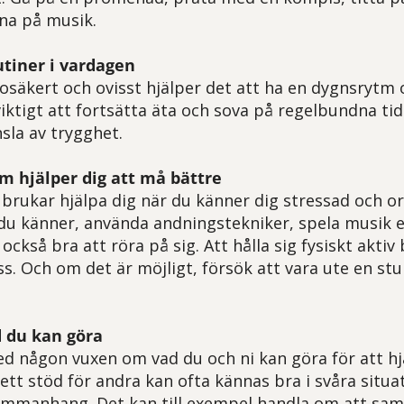
ssna på musik.
utiner i vardagen
osäkert och ovisst hjälper det att ha en dygnsrytm 
iktigt att fortsätta äta och sova på regelbundna tid
nsla av trygghet.
m hjälper dig att må bättre
brukar hjälpa dig när du känner dig stressad och or
 du känner, använda andningstekniker, spela musik e
också bra att röra på sig. Att hålla sig fysiskt akti
s. Och om det är möjligt, försök att vara ute en stu
d du kan göra
d någon vuxen om vad du och ni kan göra för att hjäl
ett stöd för andra kan ofta kännas bra i svåra situa
ammanhang. Det kan till exempel handla om att samla