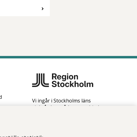
d
Vi ingår i Stockholms läns
sjukvårdsområde som erbjuder
hälso- och sjukvård i Region
Stockholms regi.
Samtliga bilder på webbplatsen är