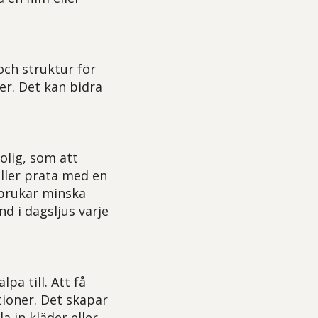
och struktur för
er. Det kan bidra
olig, som att
ller prata med en
v brukar minska
nd i dagsljus varje
pa till. Att få
tioner. Det skapar
 in kläder eller