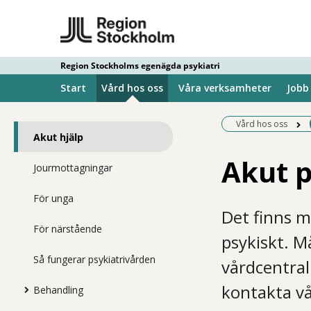
Region Stockholms egenägda psykiatri
Start
Vård hos oss
Våra verksamheter
Jobb
Vård hos oss
Akut hjälp
Akut p
Jourmottagningar
För unga
Det finns m
För närstående
psykiskt. M
Så fungerar psykiatrivården
vårdcentral
kontakta v
Behandling