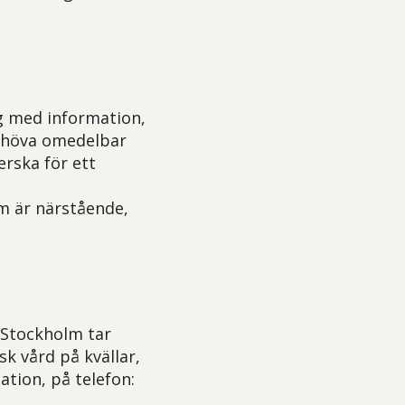
ig med information,
behöva omedelbar
erska för ett
om är närstående,
 Stockholm tar
k vård på kvällar,
ation, på telefon: