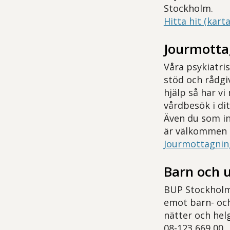
Stockholm.
Hitta hit (karta
Jourmotta
Våra psykiatri
stöd och rådgi
hjälp så har vi
vårdbesök i di
Även du som in
är välkommen 
Jourmottagnin
Barn och 
BUP Stockholms
emot barn- och
nätter och helg
08-123 669 00.