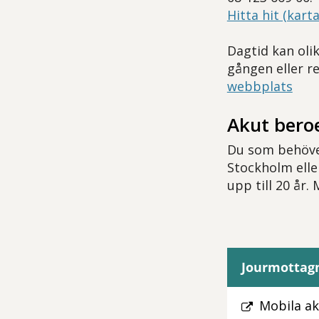
Hitta hit (karta
Dagtid kan oli
gången eller r
webbplats
Akut bero
Du som behöve
Stockholm elle
upp till 20 år.
Jourmottag
Mobila ak