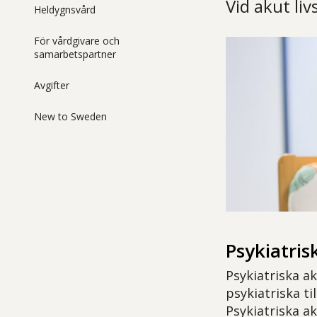
Vid akut liv
Heldygnsvård
För vårdgivare och
samarbetspartner
Avgifter
New to Sweden
Psykiatri
Psykiatriska a
psykiatriska ti
Psykiatriska a