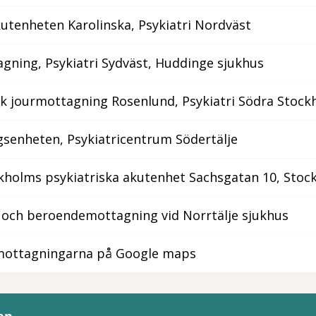
utenheten Karolinska, Psykiatri Nordväst
gning, Psykiatri Sydväst, Huddinge sjukhus
sk jourmottagning Rosenlund, Psykiatri Södra Stoc
senheten, Psykiatricentrum Södertälje
holms psykiatriska akutenhet Sachsgatan 10, Stoc
- och beroendemottagning vid Norrtälje sjukhus
 mottagningarna på Google maps
en