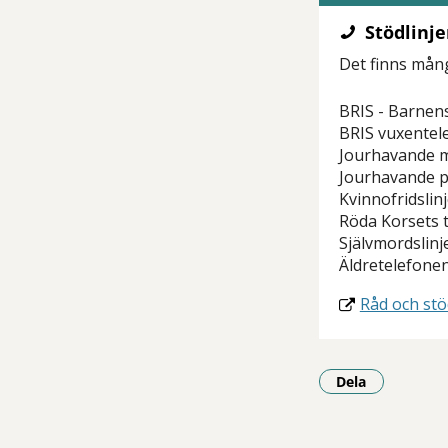
Stödlinje
Det finns mån
BRIS - Barnens
BRIS vuxentele
Jourhavande 
Jourhavande p
Kvinnofridslin
Röda Korsets 
Självmordslinj
Äldretelefone
Råd och stö
Dela
- Klicka för a