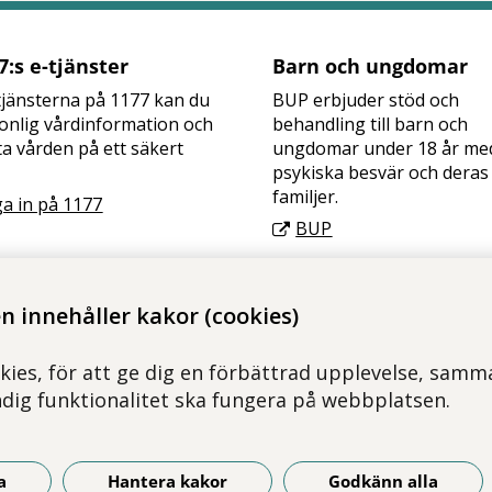
:s e-tjänster
Barn och ungdomar
jänsterna på 1177 kan du
BUP erbjuder stöd och
onlig vårdinformation och
behandling till barn och
a vården på ett säkert
ungdomar under 18 år me
psykiska besvär och deras
familjer.
a in på 1177
BUP
 innehåller kakor (cookies)
kies, för att ge dig en förbättrad upplevelse, samma
ndig funktionalitet ska fungera på webbplatsen.
a
Hantera kakor
Godkänn alla