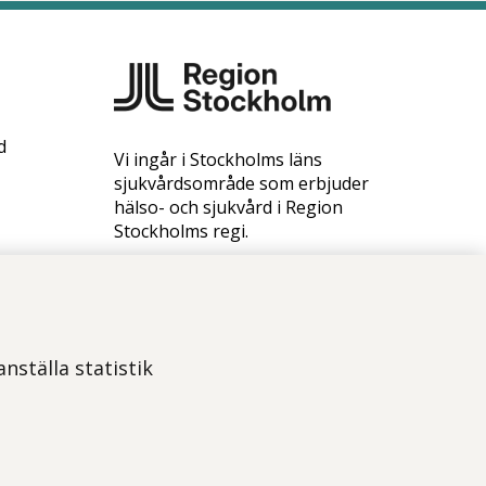
d
Vi ingår i Stockholms läns
sjukvårdsområde som erbjuder
hälso- och sjukvård i Region
Stockholms regi.
Samtliga bilder på webbplatsen är
tagna av fotograf Yanan Li om
inget annat namn anges.
Om webbplatsen
nställa statistik
Tillgänglighetsredogörelse