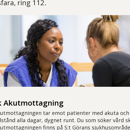
sfara, ring 112.
sk Akutmottagning
kutmottagningen tar emot patienter med akuta och a
llstånd alla dagar, dygnet runt. Du som söker vård sk
kutmottagningen finns på S:t Görans sjukhusområde