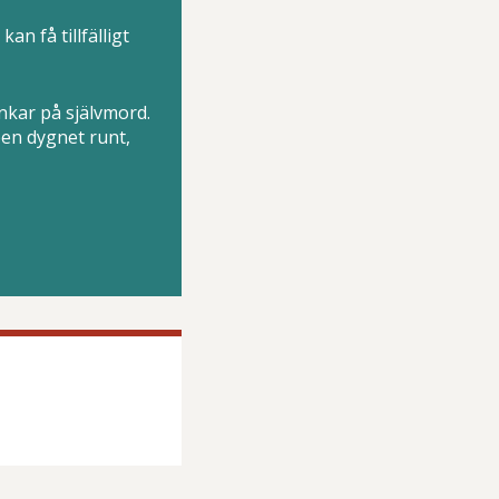
an få tillfälligt
nkar på självmord.
en dygnet runt,