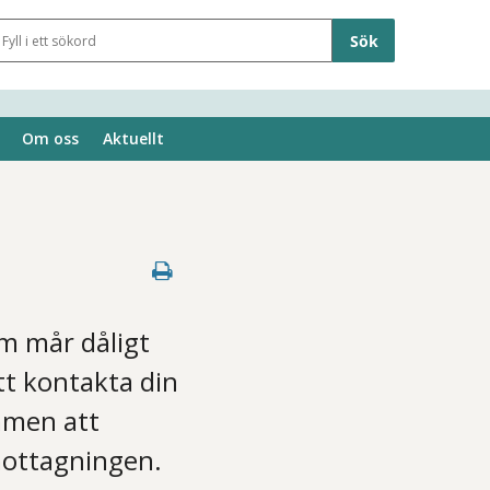
Sökfält
Om oss
Aktuellt
om mår dåligt
tt kontakta din
mmen att
mottagningen.