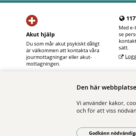
1177
Med e-t
Akut hjälp
se pers
kontakt
Du som mår akut psykiskt dåligt
sätt.
är välkommen att kontakta våra
Logg
jourmottagningar eller akut­
mottagningen.
Vid akut livsfara, ring 112.
Akut hjälp
Den här webbplatsen
Vi använder kakor, coo
och för att viss nödvä
Godkänn nödvändig