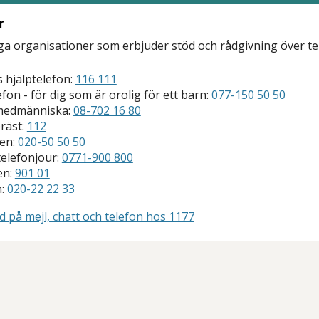
r
ga organisationer som erbjuder stöd och rådgivning över te
 hjälptelefon:
116 111
fon - för dig som är orolig för ett barn:
077-150 50 50
medmänniska:
08-702 16 80
räst:
112
jen:
020-50 50 50
telefonjour:
0771-900 800
en:
901 01
n:
020-22 22 33
d på mejl, chatt och telefon hos 1177
tt öppna delningsalternativ.