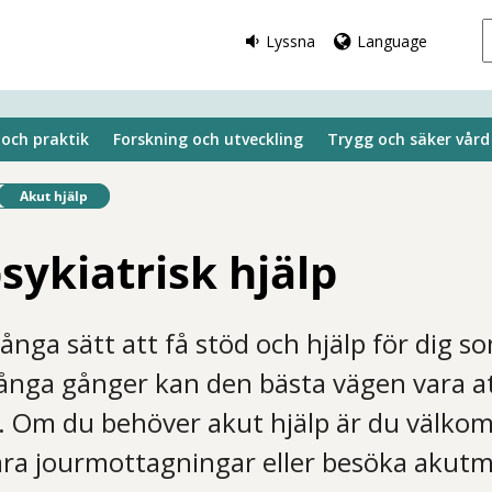
Lyssna
Language
 och praktik
Forskning och utveckling
Trygg och säker vård
Befintlig sida:
Akut hjälp
sykiatrisk hjälp
ånga sätt att få stöd och hjälp för dig s
ånga gånger kan den bästa vägen vara a
. Om du behöver akut hjälp är du välko
åra jourmottagningar eller besöka akut