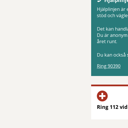
Hjälplinjen är 
stöd och vägle
Det kan handla
Du är anonym 
året runt.
Du kan också s
Ring 90390
Ring 112 vid