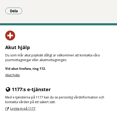
Dela
- Klicka för att öppna delningsalternativ.
Akut hjälp
Du som mår akut psykiskt dåligt är välkommen att kontakta våra
jourmottagningar eller akut­mottagningen.
Vid akut livsfara, ring 112.
Akut hjälp
1177:s e-tjänster
Med e-tjänsterna på 1177 kan du se personlig vårdinformation och
kontakta vården på ett säkert sätt.
Logga in på 1177