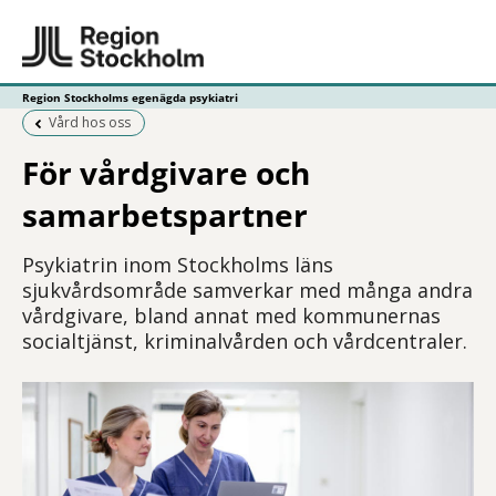
Region Stockholms egenägda psykiatri
Föregående sida:
Vård hos oss
För vårdgivare och
samarbetspartner
Psykiatrin inom Stockholms läns
sjukvårdsområde samverkar med många andra
vårdgivare, bland annat med kommunernas
socialtjänst, kriminalvården och vårdcentraler.