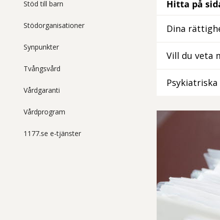
Hitta på si
Stöd till barn
Stödorganisationer
Dina rättigh
Synpunkter
Vill du veta
Tvångsvård
Psykiatriska 
Vårdgaranti
Vårdprogram
1177.se e-tjänster