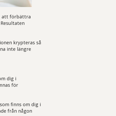
 att förbättra
. Resultaten
tionen krypteras så
na inte längre
om dig i
mnas för
 som finns om dig i
tade från någon