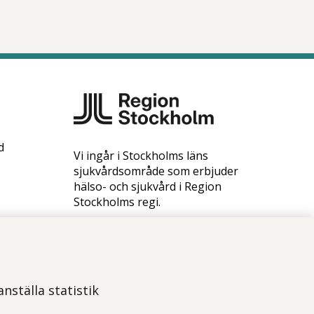
d
Vi ingår i Stockholms läns
sjukvårdsområde som erbjuder
hälso- och sjukvård i Region
Stockholms regi.
Samtliga bilder på webbplatsen är
tagna av fotograf Yanan Li om
inget annat namn anges.
Om webbplatsen
nställa statistik
Tillgänglighetsredogörelse