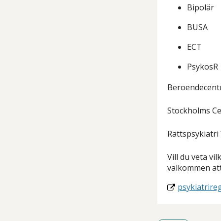
Bipolär
BUSA
ECT
PsykosR
Beroendecentr
Stockholms Cen
Rättspsykiatri
Vill du veta vi
välkommen att
psykiatrireg