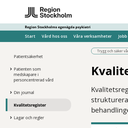
Region Stockholms egenägda psykiatri
Start
Vård hos oss
Våra verksamheter
Jobb
Trygg och säker vå
Patientsäkerhet
Kvalit
Patienten som
medskapare i
personcentrerad vård
Kvalitetsreg
Din journal
strukturera
Kvalitetsregister
behandling
Lagar och regler