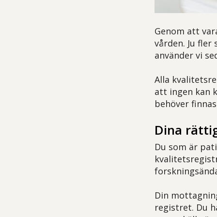
Genom att vara 
vården. Ju fler
använder vi se
Alla kvalitets
att ingen kan k
behöver finnas 
Dina rätti
Du som är pati
kvalitetsregis
forskningsänd
Din mottagning
registret. Du 