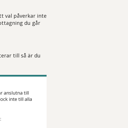
itt val påverkar inte
mottagning du går
rar till så är du
anslutna till
k inte till alla
n: