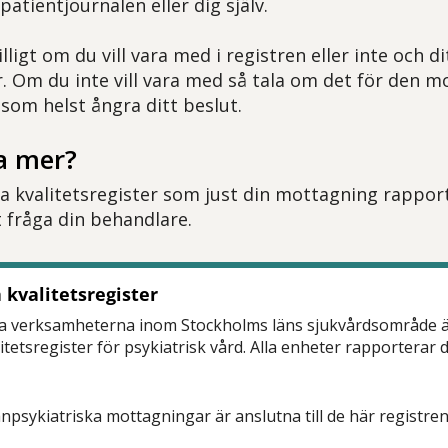
patientjournalen eller dig själv.
illigt om du vill vara med i registren eller inte och d
r. Om du inte vill vara med så tala om det för den 
 som helst ångra ditt beslut.
ta mer?
lka kvalitetsregister som just din mottagning rapporte
fråga din behandlare.
 kvalitetsregister
ka verksamheterna inom Stockholms läns sjukvårdsområde är 
itetsregister för psykiatrisk vård. Alla enheter rapporterar doc
änpsykiatriska mottagningar är anslutna till de här registre