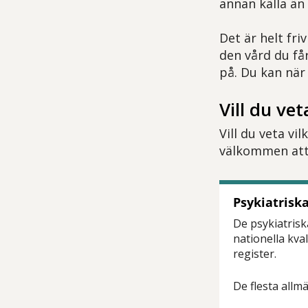
annan källa än 
Det är helt friv
den vård du få
på. Du kan när
Vill du ve
Vill du veta vi
välkommen att 
Psykiatriska
De psykiatris
nationella kval
register.
De flesta allm