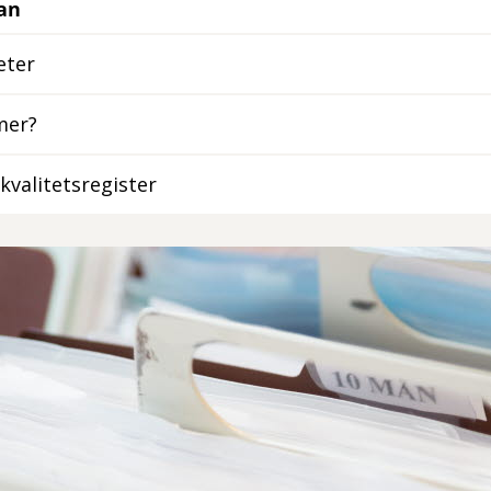
dan
eter
 mer?
kvalitetsregister