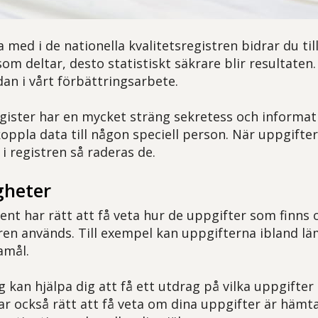
med i de nationella kvalitetsregistren bidrar du till
 som deltar, desto statistiskt säkrare blir resultaten
dan i vårt förbättringsarbete.
register har en mycket sträng sekretess och informa
oppla data till någon speciell person. När uppgifter
i registren så raderas de.
gheter
ent har rätt att få veta hur de uppgifter som finns 
tren används. Till exempel kan uppgifterna ibland lä
amål.
 kan hjälpa dig att få ett utdrag på vilka uppgifter
har också rätt att få veta om dina uppgifter är häm