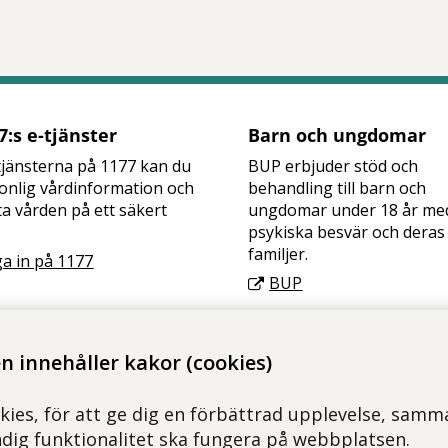
tt öppna delningsalternativ.
:s e-tjänster
Barn och ungdomar
jänsterna på 1177 kan du
BUP erbjuder stöd och
onlig vårdinformation och
behandling till barn och
a vården på ett säkert
ungdomar under 18 år me
psykiska besvär och deras
familjer.
a in på 1177
BUP
 innehåller kakor (cookies)
kies, för att ge dig en förbättrad upplevelse, samma
ndig funktionalitet ska fungera på webbplatsen.