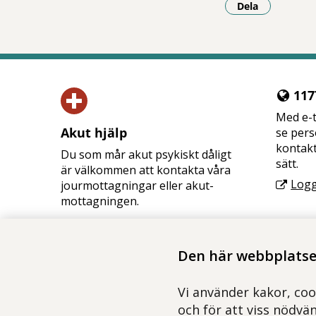
Dela
- Klicka för a
1177
Med e-t
Akut hjälp
se pers
kontakt
Du som mår akut psykiskt dåligt
sätt.
är välkommen att kontakta våra
Logg
jourmottagningar eller akut­
mottagningen.
Vid akut livsfara, ring 112.
Akut hjälp
Den här webbplatsen
Vi använder kakor, coo
och för att viss nödvä