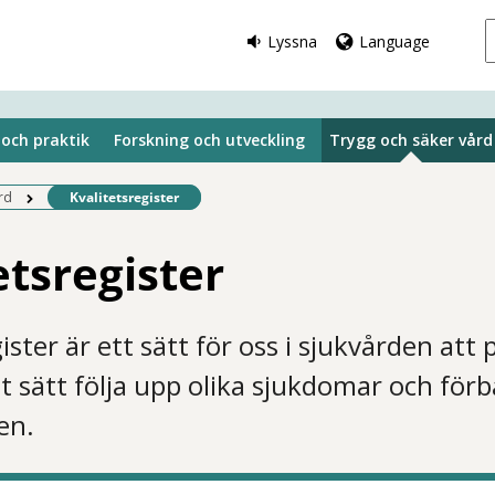
Lyssna
Language
 och praktik
Forskning och utveckling
Trygg och säker vård
Befintlig sida:
rd
Kvalitetsregister
etsregister
ister är ett sätt för oss i sjukvården att 
t sätt följa upp olika sjukdomar och förb
en.